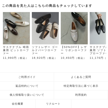
この商品を見た人はこちらの商品もチェックしています
サステナブル 晴雨
ソフトレザー ゴー
【50%OFF】レザ
サステナブル
兼用 ビットローフ
ルドパーツローフ
ー リボンローファ
兼用 ソフト
ァー
ァー
ー
プローファ
11,990円
18,920円
10,450円
11,176円
（税込）
（税込）
（税込）
（
ご利用ガイド
よくあるご質問
返品特約について
特定商取引法に基づく表示
個人情報取り扱いについて
利用規約
会社概要
リクルート