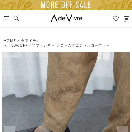
menu
search
favorite
shopping_cart
HOME
全アイテム
【30%OFF】ソフトレザー ナロースクエアトゥローファー