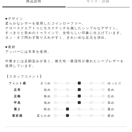
商品説明
サイズ・詳細
■デザイン
柔らかなレザーを使用したコインローファー。
ナロースクエアトゥにモカステッチを施したシンプルなデザイン。
すっきりと長めのトゥラインで、女性らしい印象に仕上げています。
オン・オフ問わず取り入れやすく、きれいめな足元を演出。
■素材
アッパーには羊革を使用。
中敷きには足馴染みが良く、耐久性・吸湿性が優れたシープレザーを
使用しています。
【スタッフコメント】
フィット感
きつめ
ゆったり
足長
短め
長め
足幅
狭め
広め
甲高
低め
高め
重さ
軽め
重め
素材感
柔らかめ
硬め