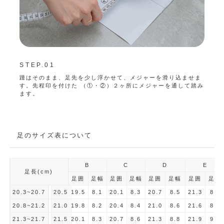
STEP.01
STE
踵はそのまま、足先を少し浮かせて、メジャーを滑り込ませま
メジャ
す。先程印を付けた （①・②）２ヶ所にメジャーを通して踏み
一定の
ます。
きつす
長さを
足のサイズ表について
B
C
D
E
足長(cm)
足囲
足幅
足囲
足幅
足囲
足幅
足囲
足幅
20.3~20.7
20.5
19.5
8.1
20.1
8.3
20.7
8.5
21.3
8.7
20.8~21.2
21.0
19.8
8.2
20.4
8.4
21.0
8.6
21.6
8.8
21.3~21.7
21.5
20.1
8.3
20.7
8.6
21.3
8.8
21.9
9.0