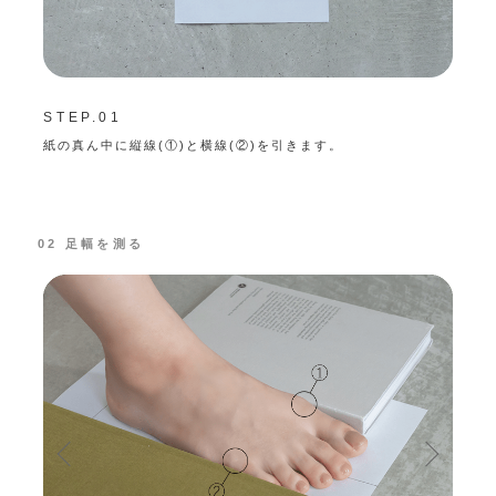
STEP.01
STE
紙の真ん中に縦線(①)と横線(②)を引きます。
紙の横
かかと
番出っ
す。
02 足幅を測る