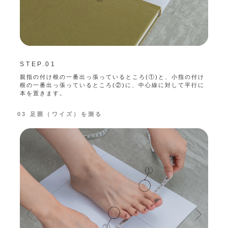
STEP.01
STE
親指の付け根の一番出っ張っているところ(①)と、小指の付け
親指の
根の一番出っ張っているところ(②)に、中心線に対して平行に
一番出
本を置きます。
03 足囲（ワイズ）を測る