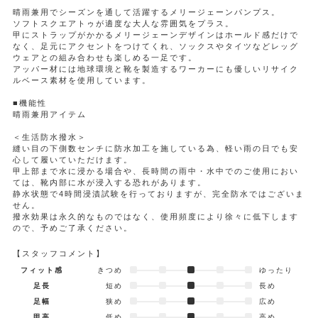
晴雨兼用でシーズンを通して活躍するメリージェーンパンプス。
ソフトスクエアトゥが適度な大人な雰囲気をプラス。
甲にストラップがかかるメリージェーンデザインはホールド感だけで
なく、足元にアクセントをつけてくれ、ソックスやタイツなどレッグ
ウェアとの組み合わせも楽しめる一足です。
アッパー材には地球環境と靴を製造するワーカーにも優しいリサイク
ルベース素材を使用しています。
■機能性
晴雨兼用アイテム
＜生活防水撥水＞
縫い目の下側数センチに防水加工を施している為、軽い雨の日でも安
心して履いていただけます。
甲上部まで水に浸かる場合や、長時間の雨中・水中でのご使用におい
ては、靴内部に水が浸入する恐れがあります。
静水状態で4時間浸漬試験を行っておりますが、完全防水ではございま
せん。
撥水効果は永久的なものではなく、使用頻度により徐々に低下します
ので、予めご了承ください。
【スタッフコメント】
フィット感
きつめ
ゆったり
足長
短め
長め
足幅
狭め
広め
甲高
低め
高め