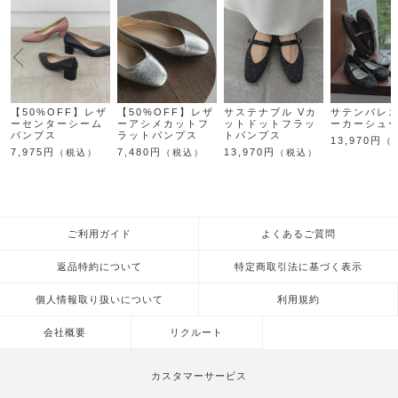
【50%OFF】レザ
【50%OFF】レザ
サステナブル Vカ
サテンバレ
ーセンターシーム
ーアシメカットフ
ットドットフラッ
ーカーシュ
パンプス
ラットパンプス
トパンプス
13,970円
（
7,975円
7,480円
13,970円
（税込）
（税込）
（税込）
ご利用ガイド
よくあるご質問
返品特約について
特定商取引法に基づく表示
個人情報取り扱いについて
利用規約
会社概要
リクルート
カスタマーサービス