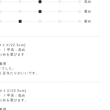
高め
重め
硬め
ズ/22.5cm]
E） / 甲高：高め
りめを選びます
で着用
りでした。
く足当たりがいいです。
ズ/23.5cm]
E） / 甲高：低め
りめを選びます。
で着用