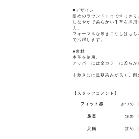
■デザイン
細めのラウンドトゥですっきり
しなやかで柔らかい牛革を採用
力。
フォーマルな履きこなしはもち
で活躍します。
■素材
本革を使用。
アッパーには全カラーに柔らか
中敷きには足馴染みが良く、耐
【スタッフコメント】
フィット感
きつめ
足長
短め
足幅
狭め