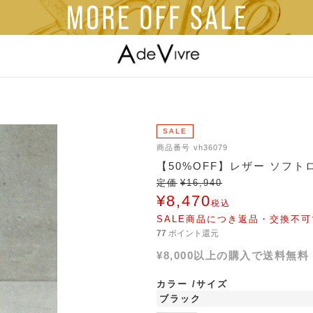
SALE
商品番号
vh36079
【50%OFF】レザー ソフト
定価
¥
16,940
¥
8,470
税込
SALE商品につき返品・交換不可
77
ポイント還元
¥8,000以上の購入で送料無料
カラー
サイズ
ブラック