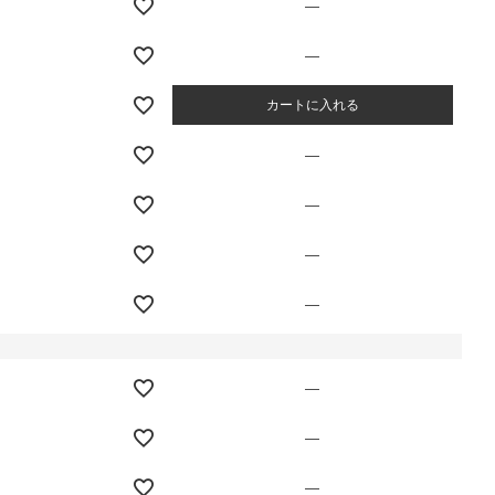
—
—
カートに入れる
—
—
—
—
—
—
—