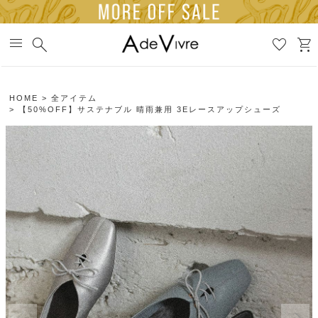
menu
search
favorite
shopping_cart
HOME
全アイテム
【50%OFF】サステナブル 晴雨兼用 3Eレースアップシューズ