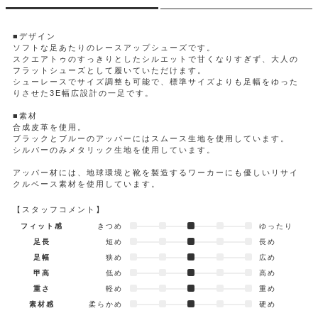
■デザイン
ソフトな足あたりのレースアップシューズです。
スクエアトゥのすっきりとしたシルエットで甘くなりすぎず、大人の
フラットシューズとして履いていただけます。
シューレースでサイズ調整も可能で、標準サイズよりも足幅をゆった
りさせた3E幅広設計の一足です。
■素材
合成皮革を使用。
ブラックとブルーのアッパーにはスムース生地を使用しています。
シルバーのみメタリック生地を使用しています。
アッパー材には、地球環境と靴を製造するワーカーにも優しいリサイ
クルベース素材を使用しています。
【スタッフコメント】
フィット感
きつめ
ゆったり
足長
短め
長め
足幅
狭め
広め
甲高
低め
高め
重さ
軽め
重め
素材感
柔らかめ
硬め