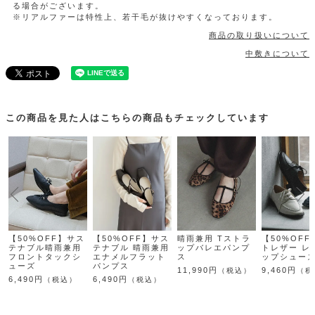
る場合がございます。
※リアルファーは特性上、若干毛が抜けやすくなっております。
商品の取り扱いについて
中敷きについて
この商品を見た人はこちらの商品もチェックしています
【50%OFF】サス
【50%OFF】サス
晴雨兼用 Tストラ
【50%OF
テナブル晴雨兼用
テナブル 晴雨兼用
ップバレエパンプ
トレザー レ
フロントタックシ
エナメルフラット
ス
ップシュー
ューズ
パンプス
11,990円
9,460円
（税込）
（税
6,490円
6,490円
（税込）
（税込）