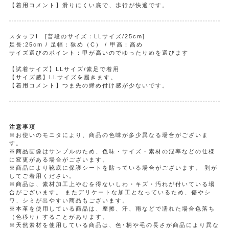
【着用コメント】滑りにくい底で、歩行が快適です。
スタッフI [普段のサイズ：LLサイズ/25cm]
足長:25cm / 足幅：狭め（C） / 甲高：高め
サイズ選びのポイント：甲が高いのでゆったりめを選びます
【試着サイズ】LLサイズ/素足で着用
【サイズ感】LLサイズを履きます。
【着用コメント】つま先の締め付け感が少ないです。
注意事項
※お使いのモニタにより、商品の色味が多少異なる場合がございま
す。
※商品画像はサンプルのため、色味・サイズ・素材の混率などの仕様
に変更がある場合がございます。
※商品により靴底に保護シートを貼っている場合がございます。 剥が
してご着用ください。
※商品は、素材加工上やむを得ないしわ・キズ・汚れが付いている場
合がございます。 またデリケートな加工となっているため、傷やシ
ワ、シミが出やすい商品もございます。
※本革を使用している商品は、摩擦、汗、雨などで濡れた場合色落ち
（色移り）することがあります。
※天然素材を使用している商品は、色･柄や毛の長さが商品により異な