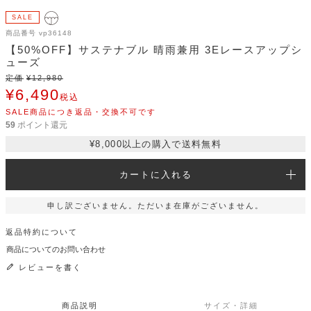
SALE
商品番号
vp36148
【50%OFF】サステナブル 晴雨兼用 3Eレースアップシ
ューズ
定価
¥
12,980
¥
6,490
税込
SALE商品につき返品・交換不可です
59
ポイント還元
¥8,000以上の購入で送料無料
カートに入れる
申し訳ございません。ただいま在庫がございません。
返品特約について
商品についてのお問い合わせ
レビューを書く
商品説明
サイズ・詳細