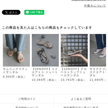
中敷きについて
この商品を見た人はこちらの商品もチェックしています
サムリングフラッ
【20%OFF】スク
【10%OFF】ナロ
サステナブル
トサンダル
エアトゥ ジュート
ーストラップミュ
スクエアト
サンダル
ールサンダル
ダル
9,900円
（税込）
10,384円
10,791円
11,990円
（税込）
（税込）
（
ご利用ガイド
よくあるご質問
返品特約について
特定商取引法に基づく表示