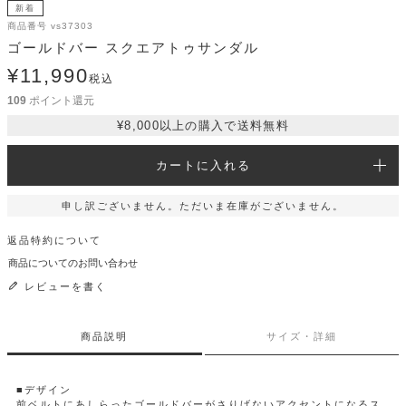
新着
商品番号
vs37303
ゴールドバー スクエアトゥサンダル
¥
11,990
税込
109
ポイント還元
¥8,000以上の購入で送料無料
カートに入れる
申し訳ございません。ただいま在庫がございません。
返品特約について
商品についてのお問い合わせ
レビューを書く
商品説明
サイズ・詳細
■デザイン
前ベルトにあしらったゴールドバーがさりげないアクセントになるス