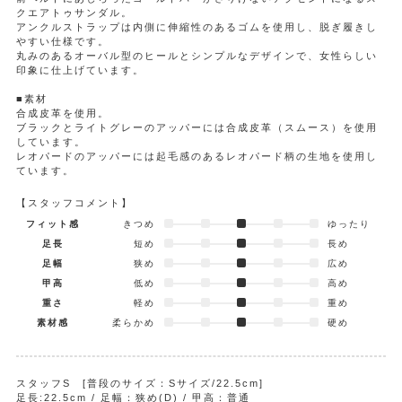
クエアトゥサンダル。
アンクルストラップは内側に伸縮性のあるゴムを使用し、脱ぎ履きし
やすい仕様です。
丸みのあるオーバル型のヒールとシンプルなデザインで、女性らしい
印象に仕上げています。
■素材
合成皮革を使用。
ブラックとライトグレーのアッパーには合成皮革（スムース）を使用
しています。
レオパードのアッパーには起毛感のあるレオパード柄の生地を使用し
ています。
【スタッフコメント】
フィット感
きつめ
ゆったり
足長
短め
長め
足幅
狭め
広め
甲高
低め
高め
重さ
軽め
重め
素材感
柔らかめ
硬め
スタッフS [普段のサイズ：Sサイズ/22.5cm]
足長:22.5cm / 足幅：狭め(D) / 甲高：普通