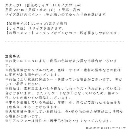
スタッフI [普段のサイズ：LLサイズ/25cm]
足長:25cm / 足幅：狭め（C） / 甲高：高め
サイズ選びのポイント：甲が高いのでゆったりめを選びます
【試着サイズ】LLサイズ/素足で着用
【サイズ感】LLサイズを履きます。
【着用コメント】ストラップがゴムなので、脱ぎ履きしやすいです。
注意事項
※お使いのモニタにより、商品の色味が多少異なる場合がございま
す。
※商品画像はサンプルのため、色味・サイズ・素材の混率などの仕様
に変更がある場合がございます。
※商品により靴底に保護シートを貼っている場合がございます。 剥が
してご着用ください。
※商品は、素材加工上やむを得ないしわ・キズ・汚れが付いている場
合がございます。 またデリケートな加工となっているため、傷やシ
ワ、シミが出やすい商品もございます。
※本革を使用している商品は、摩擦、汗、雨などで濡れた場合色落ち
（色移り）することがあります。
※天然素材を使用している商品は、色･柄や毛の長さが商品により異な
る場合がございます。
※リアルファーは特性上、若干毛が抜けやすくなっております。
商品の取り扱いについて