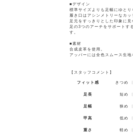
■デザイン
標準サイズよりも足幅にゆとり
履き口はアシンメトリーなカッ
足元をすっきりとした印象に見
足の3つのアーチをサポートす
す。
■素材
合成皮革を使用。
アッパーには全色スムース生地
【スタッフコメント】
フィット感
きつめ
足長
短め
足幅
狭め
甲高
低め
重さ
軽め