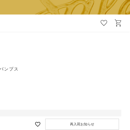
favorite
shopping_cart
エパンプス
再入荷お知らせ