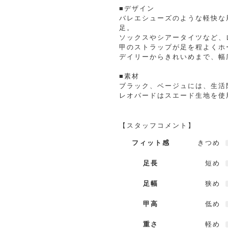
■デザイン
バレエシューズのような軽快な
足。
ソックスやシアータイツなど、
甲のストラップが足を程よくホ
デイリーからきれいめまで、幅
■素材
ブラック、ベージュには、生活
レオパードはスエード生地を使
【スタッフコメント】
フィット感
きつめ
足長
短め
足幅
狭め
甲高
低め
重さ
軽め