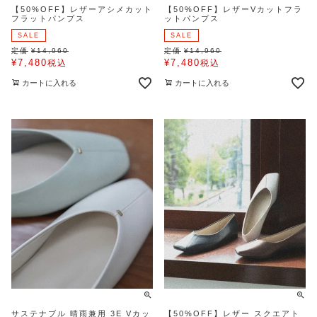
【50%OFF】レザーアシメカット
【50%OFF】レザーVカットフラ
フラットパンプス
ットパンプス
SALE
SALE
定価
¥
14,960
定価
¥
14,960
¥
7,480
¥
7,480
税込
税込
カートに入れる
カートに入れる
サステナブル 晴雨兼用 3E Vカッ
【50%OFF】レザー スクエアト