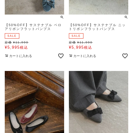
【50%OFF】サステナブル ベロ
【50%OFF】サステナブル ニッ
アリボンフラットパンプス
トリボンフラットパンプス
SALE
SALE
定価
¥
11,990
定価
¥
11,990
¥
5,995
¥
5,995
税込
税込
カートに入れる
カートに入れる