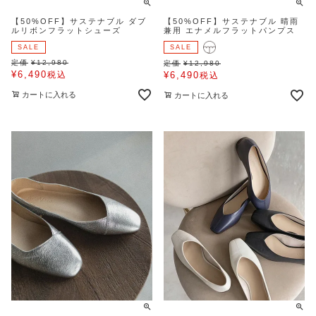
【50%OFF】サステナブル ダブ
【50%OFF】サステナブル 晴雨
ルリボンフラットシューズ
兼用 エナメルフラットパンプス
SALE
SALE
定価
¥
12,980
定価
¥
12,980
¥
6,490
税込
¥
6,490
税込
カートに入れる
カートに入れる