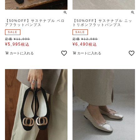
【50%OFF】サステナブル ベロ
【50%OFF】サステナブル ニッ
アフラットパンプス
トリボンフラットパンプス
SALE
SALE
定価
¥
11,990
定価
¥
12,980
¥
5,995
¥
6,490
税込
税込
カートに入れる
カートに入れる