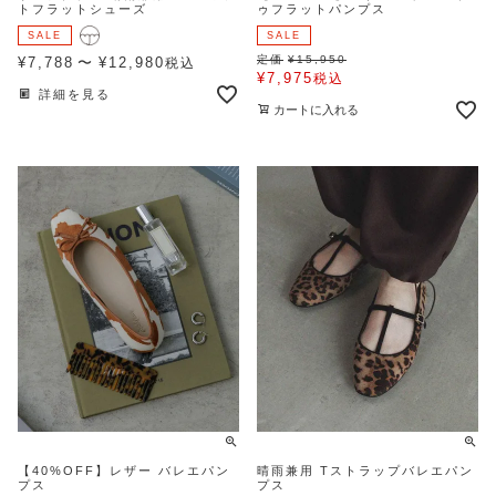
トフラットシューズ
ゥフラットパンプス
SALE
SALE
定価
¥
15,950
¥
7,788
〜
¥
12,980
税込
¥
7,975
税込
詳細を見る
カートに入れる
【40%OFF】レザー バレエパン
晴雨兼用 Tストラップバレエパン
プス
プス