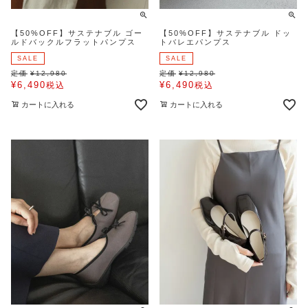
【50%OFF】サステナブル ゴー
【50%OFF】サステナブル ドッ
ルドバックルフラットパンプス
トバレエパンプス
SALE
SALE
定価
¥
12,980
定価
¥
12,980
¥
6,490
¥
6,490
税込
税込
カートに入れる
カートに入れる