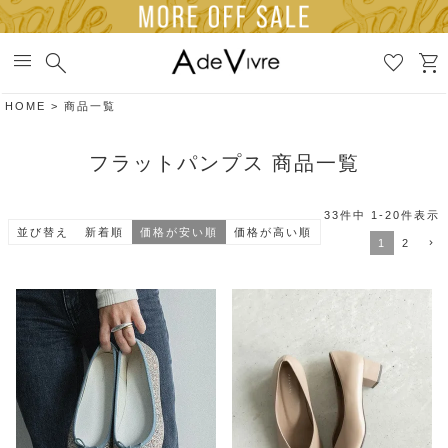
menu
search
favorite
shopping_cart
HOME
商品一覧
フラットパンプス 商品一覧
33
件中
1
-
20
件表示
並び替え
新着順
価格が安い順
価格が高い順
1
2