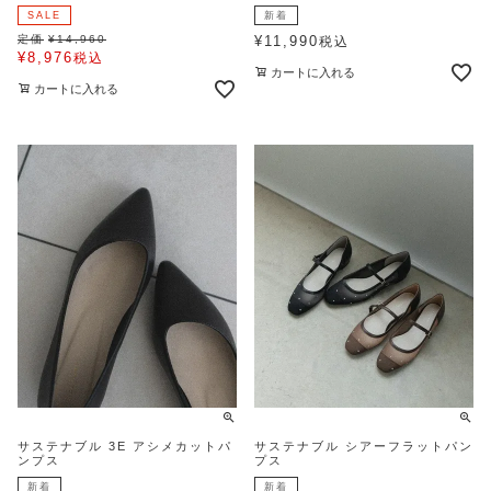
SALE
新着
定価
¥
14,960
¥
11,990
税込
¥
8,976
税込
カートに入れる
カートに入れる
サステナブル 3E アシメカットパ
サステナブル シアーフラットパン
ンプス
プス
新着
新着