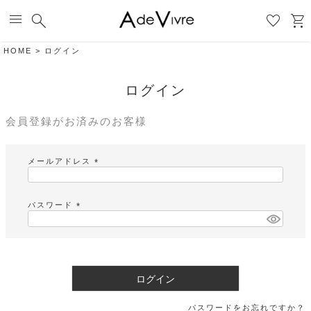
menu
search
favorite
shopping_cart
HOME
ログイン
ログイン
会員登録がお済みのお客様
メールアドレス
(
必
須
パスワード
)
(
必
須
)
ログイン
パスワードをお忘れですか？