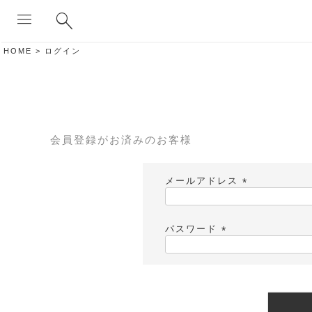
search
menu
HOME
ログイン
会員登録がお済みのお客様
メールアドレス
(
必
須
パスワード
)
(
必
須
)