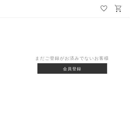
favorite
shopping_cart
まだご登録がお済みでないお客様
会員登録